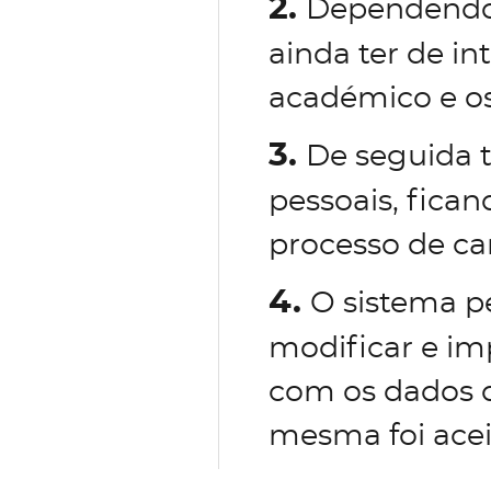
2.
Dependendo 
ainda ter de in
académico e os
3.
De seguida 
pessoais, fican
processo de ca
4.
O sistema p
modificar e im
com os dados d
mesma foi acei