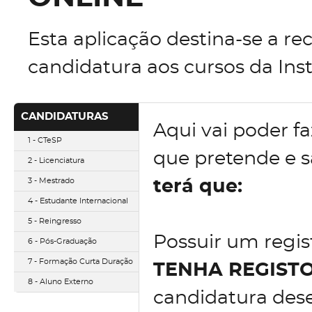
Esta aplicação destina-se a re
candidatura aos cursos da Inst
CANDIDATURAS
Aqui vai poder fa
1 - CTeSP
que pretende e 
2 - Licenciatura
3 - Mestrado
terá que:
4 - Estudante Internacional
5 - Reingresso
Possuir um regist
6 - Pós-Graduação
7 - Formação Curta Duração
TENHA REGIST
8 - Aluno Externo
candidatura des