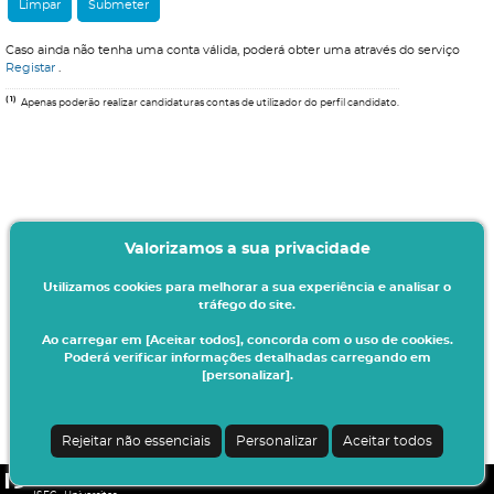
Caso ainda não tenha uma conta válida, poderá obter uma através do serviço
Registar
.
(1)
Apenas poderão realizar candidaturas contas de utilizador do perfil candidato.
Valorizamos a sua privacidade
Utilizamos cookies para melhorar a sua experiência e analisar o
tráfego do site.
Ao carregar em [Aceitar todos], concorda com o uso de cookies.
Poderá verificar informações detalhadas carregando em
[personalizar].
Rejeitar não essenciais
Personalizar
Aceitar todos
CSSnet - Aplicacao Web | v24.0.4-3 (20.0.21-22)
|