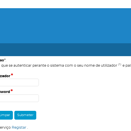
sso"
.
(1)
 que se autenticar perante o sistema com o seu nome de utilizador
e pal
*
izador
*
sword
serviço
Registar
.