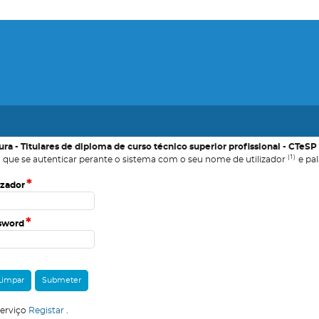
tura - Titulares de diploma de curso técnico superior profissional - CTeSP
(1)
 que se autenticar perante o sistema com o seu nome de utilizador
e pal
*
izador
*
sword
serviço
Registar
.