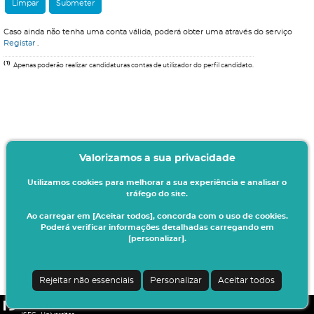
Caso ainda não tenha uma conta válida, poderá obter uma através do serviço
Registar
.
(1)
Apenas poderão realizar candidaturas contas de utilizador do perfil candidato.
Valorizamos a sua privacidade
Utilizamos cookies para melhorar a sua experiência e analisar o
tráfego do site.
Ao carregar em [Aceitar todos], concorda com o uso de cookies.
Poderá verificar informações detalhadas carregando em
[personalizar].
Rejeitar não essenciais
Personalizar
Aceitar todos
CSSnet - Aplicacao Web | v24.0.4-3 (20.0.21-22)
|