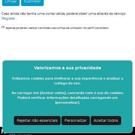
Caso ainda não tenha uma conta válida, poderá obter uma através do serviço
Registar
.
(1)
Apenas poderão realizar candidaturas contas de utilizador do perfil candidato.
Valorizamos a sua privacidade
Utilizamos cookies para melhorar a sua experiência e analisar o
tráfego do site.
Ao carregar em [Aceitar todos], concorda com o uso de cookies.
Poderá verificar informações detalhadas carregando em
[personalizar].
Rejeitar não essenciais
Personalizar
Aceitar todos
CSSnet - Aplicacao Web | v24.0.4-3 (20.0.21-22)
|