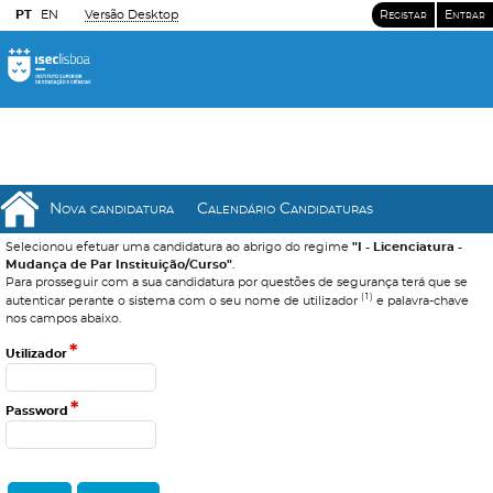
PT
EN
Versão Desktop
Registar
Entrar
Nova candidatura
Calendário Candidaturas
Selecionou efetuar uma candidatura ao abrigo do regime
"I - Licenciatura -
Mudança de Par Instituição/Curso"
.
Para prosseguir com a sua candidatura por questões de segurança terá que se
(1)
autenticar perante o sistema com o seu nome de utilizador
e palavra-chave
nos campos abaixo.
*
Utilizador
*
Password