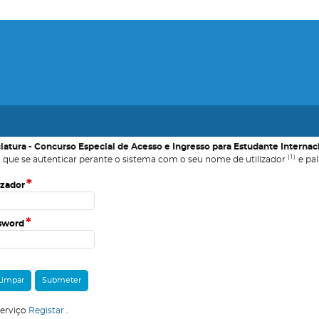
ciatura - Concurso Especial de Acesso e Ingresso para Estudante Intern
(1)
 que se autenticar perante o sistema com o seu nome de utilizador
e pal
*
izador
*
sword
serviço
Registar
.