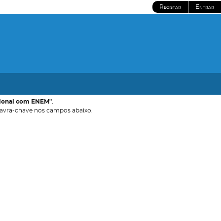
Registar
Entrar
acional com ENEM"
.
avra-chave nos campos abaixo.