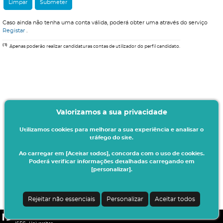
Caso ainda não tenha uma conta válida, poderá obter uma através do serviço
Registar
.
(1)
Apenas poderão realizar candidaturas contas de utilizador do perfil candidato.
Valorizamos a sua privacidade
Utilizamos cookies para melhorar a sua experiência e analisar o
tráfego do site.
Ao carregar em [Aceitar todos], concorda com o uso de cookies.
Poderá verificar informações detalhadas carregando em
[personalizar].
Rejeitar não essenciais
Personalizar
Aceitar todos
CSSnet - Aplicacao Web | v24.0.4-3 (20.0.21-22)
|