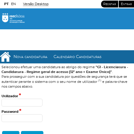
PT
EN
Versão Desktop
Registar
Entrar
Nova candidatura
Calendário Candidaturas
Selecionou efetuar uma candidatura ao abrigo do regime
"G1 - Licenciatura -
Candidatura - Regime geral de acesso [12º ano + Exame Único]"
.
Para prosseguir com a sua candidatura por questões de segurança terá que se
(1)
autenticar perante o sistema com o seu nome de utilizador
e palavra-chave
nos campos abaixo.
*
Utilizador
*
Password