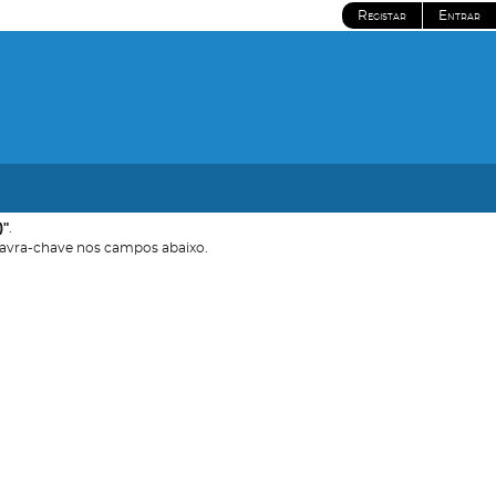
Registar
Entrar
)"
.
avra-chave nos campos abaixo.