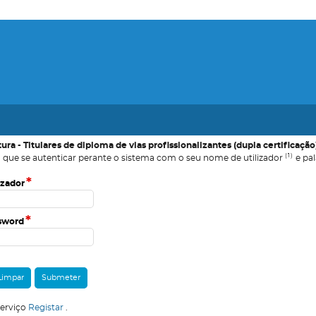
tura - Titulares de diploma de vias profissionalizantes (dupla certificação
(1)
 que se autenticar perante o sistema com o seu nome de utilizador
e pal
*
izador
*
sword
serviço
Registar
.