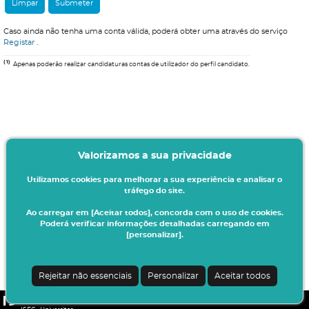
Caso ainda não tenha uma conta válida, poderá obter uma através do serviço
Registar
.
(1)
Apenas poderão realizar candidaturas contas de utilizador do perfil candidato.
Valorizamos a sua privacidade
Utilizamos cookies para melhorar a sua experiência e analisar o
tráfego do site.
Ao carregar em [Aceitar todos], concorda com o uso de cookies.
Poderá verificar informações detalhadas carregando em
[personalizar].
Rejeitar não essenciais
Personalizar
Aceitar todos
CSSnet - Aplicacao Web | v24.0.4-3 (20.0.21-22)
|