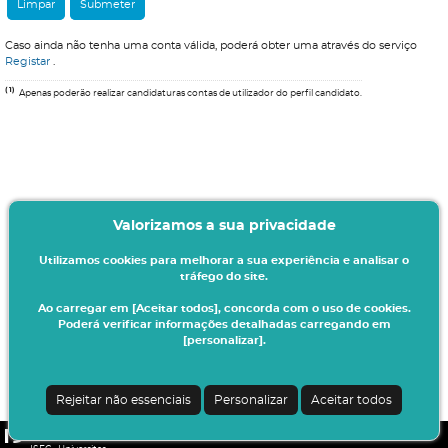
Caso ainda não tenha uma conta válida, poderá obter uma através do serviço
Registar
.
(1)
Apenas poderão realizar candidaturas contas de utilizador do perfil candidato.
Valorizamos a sua privacidade
Utilizamos cookies para melhorar a sua experiência e analisar o
tráfego do site.
Ao carregar em [Aceitar todos], concorda com o uso de cookies.
Poderá verificar informações detalhadas carregando em
[personalizar].
Rejeitar não essenciais
Personalizar
Aceitar todos
CSSnet - Aplicacao Web | v24.0.4-3 (20.0.21-22)
|