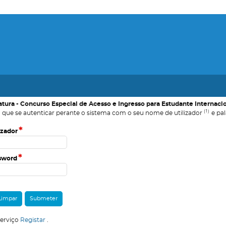
iatura - Concurso Especial de Acesso e Ingresso para Estudante Internaci
(1)
 que se autenticar perante o sistema com o seu nome de utilizador
e pal
*
izador
*
sword
serviço
Registar
.