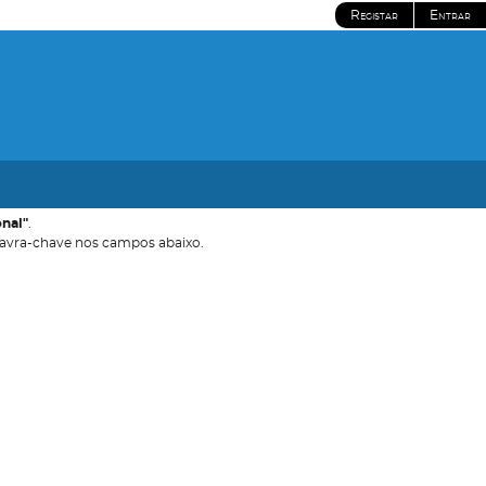
Registar
Entrar
onal"
.
avra-chave nos campos abaixo.