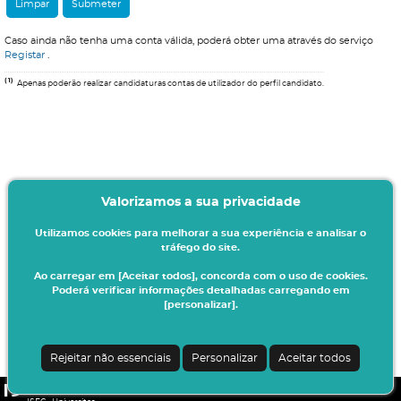
Caso ainda não tenha uma conta válida, poderá obter uma através do serviço
Registar
.
(1)
Apenas poderão realizar candidaturas contas de utilizador do perfil candidato.
Valorizamos a sua privacidade
Utilizamos cookies para melhorar a sua experiência e analisar o
tráfego do site.
Ao carregar em [Aceitar todos], concorda com o uso de cookies.
Poderá verificar informações detalhadas carregando em
[personalizar].
Rejeitar não essenciais
Personalizar
Aceitar todos
CSSnet - Aplicacao Web | v24.0.4-3 (20.0.21-22)
|