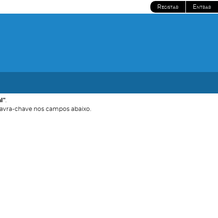
Registar
Entrar
l"
.
avra-chave nos campos abaixo.