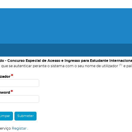
do - Concurso Especial de Acesso e Ingresso para Estudante Internaciona
(1)
 que se autenticar perante o sistema com o seu nome de utilizador
e pal
*
izador
*
sword
serviço
Registar
.