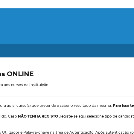
as ONLINE
ra aos cursos da Instituição
tura ao(s) curso(s) que pretende e saber o resultado da mesma.
Para isso t
álido. Caso
NÃO TENHA REGISTO
,registe-se aqui selecione tipo de candid
seu Utilizador e Palavra-chave na área de Autenticação. Após autenticação (