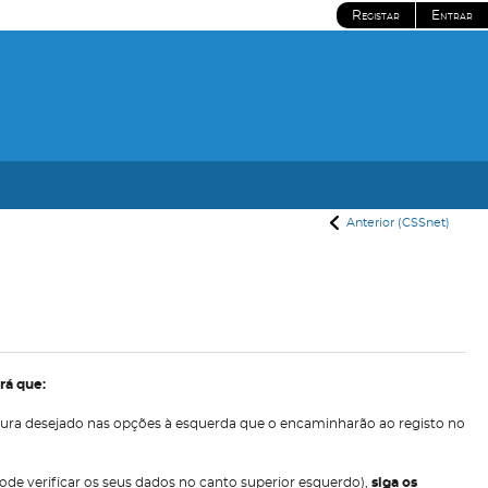
Registar
Entrar
Anterior (CSSnet)
erá que:
atura desejado nas opções à esquerda que o encaminharão ao registo no
pode verificar os seus dados no canto superior esquerdo),
siga os