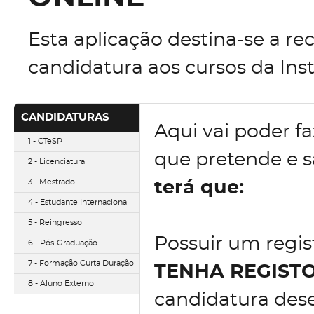
Esta aplicação destina-se a re
candidatura aos cursos da Inst
CANDIDATURAS
Aqui vai poder fa
1 - CTeSP
que pretende e 
2 - Licenciatura
3 - Mestrado
terá que:
4 - Estudante Internacional
5 - Reingresso
Possuir um regist
6 - Pós-Graduação
7 - Formação Curta Duração
TENHA REGIST
8 - Aluno Externo
candidatura des