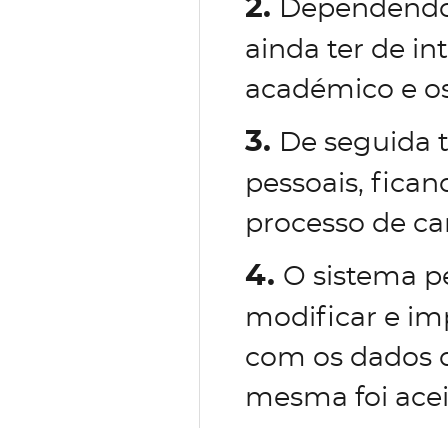
2.
Dependendo 
ainda ter de in
académico e os
3.
De seguida 
pessoais, fican
processo de ca
4.
O sistema p
modificar e im
com os dados d
mesma foi acei