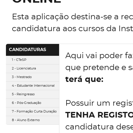
Esta aplicação destina-se a re
candidatura aos cursos da Inst
CANDIDATURAS
Aqui vai poder fa
1 - CTeSP
que pretende e 
2 - Licenciatura
3 - Mestrado
terá que:
4 - Estudante Internacional
5 - Reingresso
Possuir um regist
6 - Pós-Graduação
7 - Formação Curta Duração
TENHA REGIST
8 - Aluno Externo
candidatura des