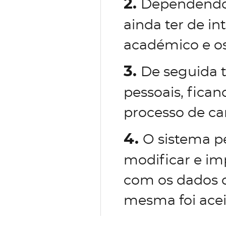
2.
Dependendo 
ainda ter de in
académico e os
3.
De seguida 
pessoais, fican
processo de ca
4.
O sistema p
modificar e im
com os dados d
mesma foi acei