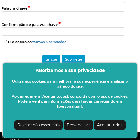
*
Palavra chave
*
Confirmação de palavra chave
Li e aceito os
termos & condições
Valorizamos a sua privacidade
Utilizamos cookies para melhorar a sua experiência e analisar o
tráfego do site.
Ao carregar em [Aceitar todos], concorda com o uso de cookies.
Poderá verificar informações detalhadas carregando em
[personalizar].
Rejeitar não essenciais
Personalizar
Aceitar todos
CSSnet - Aplicacao Web | v24.0.4-3 (20.0.21-22)
|