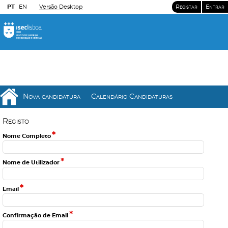
PT
EN
Versão Desktop
Registar
Entrar
Nova candidatura
Calendário Candidaturas
R
e
g
i
s
t
o
*
Nome Completo
*
Nome de Utilizador
*
Email
*
Confirmação de Email