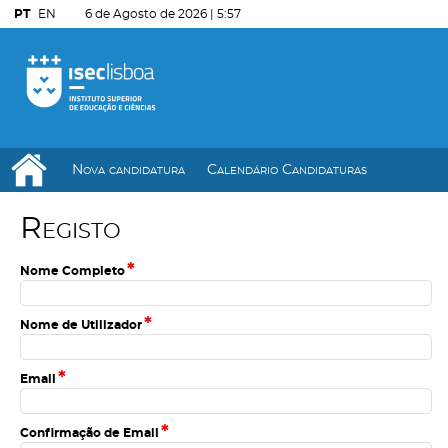
PT
EN
6 de Agosto de 2026 |
5:57
Nova candidatura
Calendário Candidaturas
R
e
g
i
s
t
o
*
Nome Completo
*
Nome de Utilizador
*
Email
*
Confirmação de Email