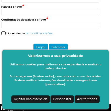
*
Palavra chave
*
Confirmação de palavra chave
Li e aceito os
termos & condições
Valorizamos a sua privacidade
Utilizamos cookies para melhorar a sua experiência e analisar o
tráfego do site.
Ao carregar em [Aceitar todos], concorda com o uso de cookies.
Poderá verificar informações detalhadas carregando em
[personalizar].
Rejeitar não essenciais
Personalizar
Aceitar todos
CSSnet - Aplicacao Web | v24.0.4-3 (20.0.21-22)
|