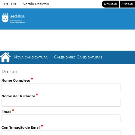
PT
EN
Versão Desktop
Registar
Entrar
Nova candidatura
Calendário Candidaturas
R
e
g
i
s
t
o
*
Nome Completo
*
Nome de Utilizador
*
Email
*
Confirmação de Email