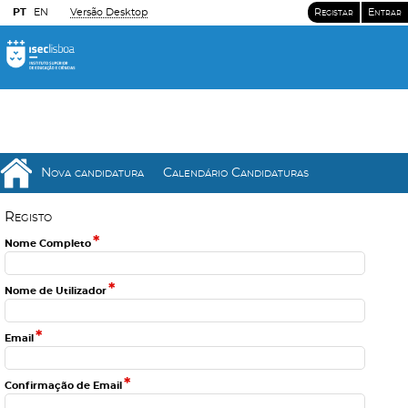
PT
EN
Versão Desktop
Registar
Entrar
Nova candidatura
Calendário Candidaturas
R
e
g
i
s
t
o
*
Nome Completo
*
Nome de Utilizador
*
Email
*
Confirmação de Email