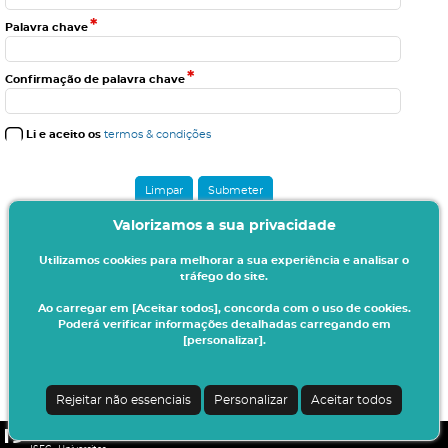
*
Palavra chave
*
Confirmação de palavra chave
Li e aceito os
termos & condições
Valorizamos a sua privacidade
Utilizamos cookies para melhorar a sua experiência e analisar o
tráfego do site.
Ao carregar em [Aceitar todos], concorda com o uso de cookies.
Poderá verificar informações detalhadas carregando em
[personalizar].
Rejeitar não essenciais
Personalizar
Aceitar todos
CSSnet - Aplicacao Web | v24.0.4-3 (20.0.21-22)
|